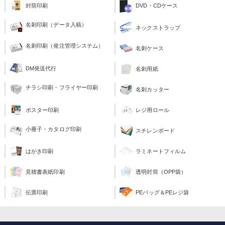
封筒印刷
DVD・CDケース
名刺印刷（データ入稿）
ネックストラップ
名刺印刷（発注管理システム）
名刺ケース
DM発送代行
名刺用紙
チラシ印刷・フライヤー印刷
名刺カッター
ポスター印刷
レジ用ロール
小冊子・カタログ印刷
スチレンボード
ラミネートフィルム
はがき印刷
透明封筒（OPP袋）
見積書表紙印刷
PEバッグ＆PEレジ袋
伝票印刷