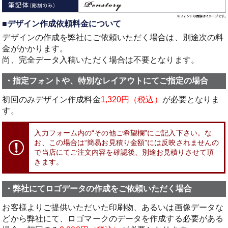
（ペ
ン
■デザイン作成依頼料金について
ス
ト
デザインの作成を弊社にご依頼いただく場合は、別途次の料
ー
金がかかります。
リ
尚、完全データ入稿いただく場合は不要となります。
ー）」
・指定フォントや、特別なレイアウトにてご指定の場合
初回のみデザイン作成料金
1,320円（税込）
が必要となりま
す。
入力フォーム内の“その他ご希望欄”にご記入下さい。な
お、この場合は“簡易お見積り金額”には反映されませんの
で当店にてご注文内容を確認後、別途お見積りさせて頂
きます。
・弊社にてロゴデータの作成をご依頼いただく場合
お客様よりご提供いただいた印刷物、あるいは画像データな
どから弊社にて、
ロゴマークのデータを作成する必要がある