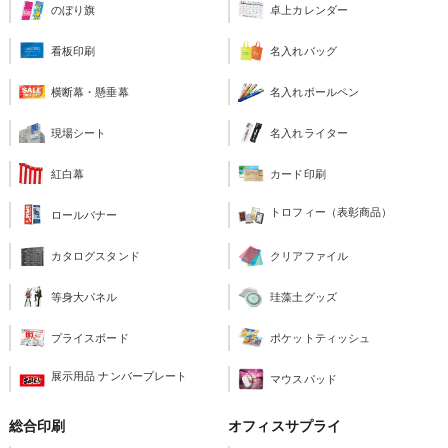
のぼり旗
卓上カレンダー
看板印刷
名入れバッグ
横断幕・懸垂幕
名入れボールペン
現場シート
名入れライター
紅白幕
カード印刷
トロフィー（表彰商品）
ロールバナー
カタログスタンド
クリアファイル
等身大パネル
珪藻土グッズ
プライスボード
ポケットティッシュ
展示用品 ナンバープレート
マウスパッド
総合印刷
オフィスサプライ