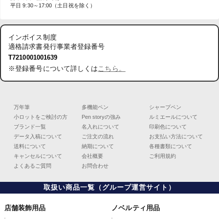
平日 9:30～17:00（土日祝を除く）
インボイス制度
適格請求書発行事業者登録番号
T7210001001639
※登録番号について詳しくは
こちら。
万年筆
多機能ペン
シャープペン
小ロットをご検討の方
Pen storyの強み
ルミエールについて
ブランド一覧
名入れについて
印刷色について
データ入稿について
ご注文の流れ
お支払い方法について
送料について
納期について
各種書類について
キャンセルについて
会社概要
ご利用規約
よくあるご質問
お問合わせ
取扱い商品一覧（グループ運営サイト）
店舗装飾用品
ノベルティ用品