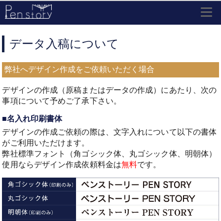
デ
ー
タ
入
稿
データ入稿について
に
つ
い
弊社へデザイン作成をご依頼いただく場合
て|
高
デザインの作成（原稿またはデータの作成）にあたり、次の
級
事項について予めご了承下さい。
ボ
ー
■名入れ印刷書体
ル
ペ
デザインの作成ご依頼の際は、文字入れについて以下の書体
ン
がご利用いただけます。
販
弊社標準フォント（角ゴシック体、丸ゴシック体、明朝体）
売
「P
使用ならデザイン作成依頼料金は
無料
です。
e
n
s
t
o
r
y