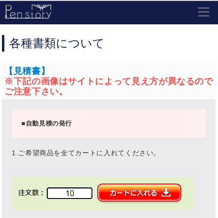
高
級
ボ
ー
ル
各種書類について
ペ
ン
販
売
「P
e
n
s
t
o
r
y
（ペ
ン
ス
ト
ー
リ
ー）」