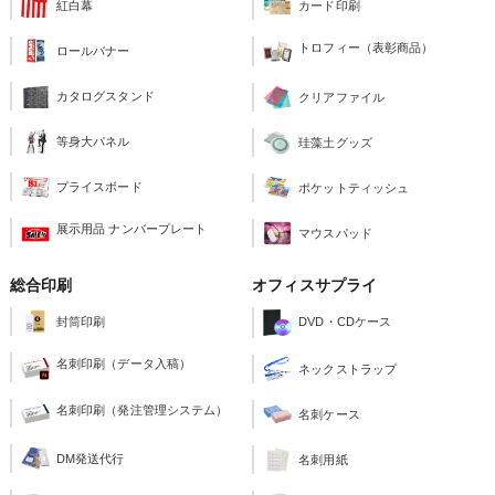
紅白幕
カード印刷
トロフィー（表彰商品）
ロールバナー
カタログスタンド
クリアファイル
等身大パネル
珪藻土グッズ
プライスボード
ポケットティッシュ
展示用品 ナンバープレート
マウスパッド
総合印刷
オフィスサプライ
封筒印刷
DVD・CDケース
名刺印刷（データ入稿）
ネックストラップ
名刺印刷（発注管理システム）
名刺ケース
DM発送代行
名刺用紙