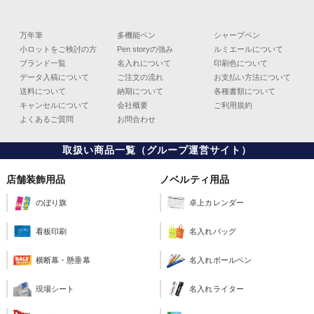
万年筆
多機能ペン
シャープペン
小ロットをご検討の方
Pen storyの強み
ルミエールについて
ブランド一覧
名入れについて
印刷色について
データ入稿について
ご注文の流れ
お支払い方法について
送料について
納期について
各種書類について
キャンセルについて
会社概要
ご利用規約
よくあるご質問
お問合わせ
取扱い商品一覧（グループ運営サイト）
店舗装飾用品
ノベルティ用品
のぼり旗
卓上カレンダー
看板印刷
名入れバッグ
横断幕・懸垂幕
名入れボールペン
現場シート
名入れライター